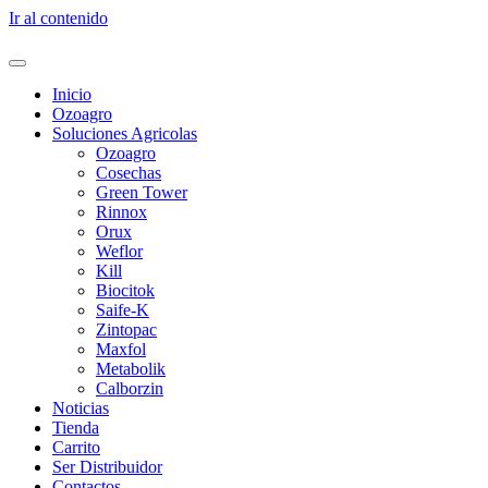
Ir al contenido
Inicio
Ozoagro
Soluciones Agricolas
Ozoagro
Cosechas
Green Tower
Rinnox
Orux
Weflor
Kill
Biocitok
Saife-K
Zintopac
Maxfol
Metabolik
Calborzin
Noticias
Tienda
Carrito
Ser Distribuidor
Contactos